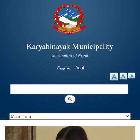
Skip to
main
content
Karyabinayak Municipality
Government of Nepal
English
नेपाली
Search
Search form