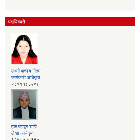
पदाधिकारी
लक्ष्मी पाण्डेय गौतम
कार्यकारी अधिकृत
९८५११८३२०८
हर्क बहादुर शाही
लेखा अधिकृत
९८५८०५०३१०