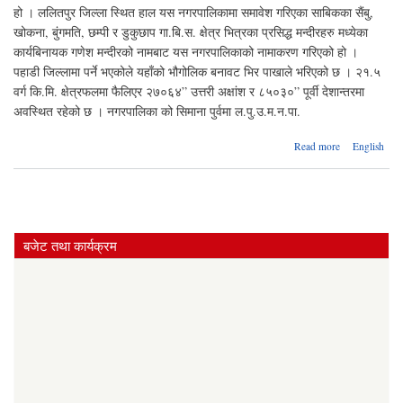
हो । ललितपुर जिल्ला स्थित हाल यस नगरपालिकामा समावेश गरिएका साबिकका सैंबु,
खोकना, बुंगमति, छम्पी र डुकुछाप गा.बि.स. क्षेत्र भित्रका प्रसिद्ध मन्दीरहरु मध्येका
कार्यबिनायक गणेश मन्दीरको नामबाट यस नगरपालिकाको नामाकरण गरिएको हो ।
पहाडी जिल्लामा पर्ने भएकोले यहाँको भौगोलिक बनावट भिर पाखाले भरिएको छ । २१.५
वर्ग कि.मि. क्षेत्रफलमा फैलिएर २७०६४” उत्तरी अक्षांश र ८५०३०” पूर्वी देशान्तरमा
अवस्थित रहेको छ । नगरपालिका को सिमाना पुर्वमा ल.पु.उ.म.न.पा.
about
Read more
English
नगरपालिका
परिचय
बजेट तथा कार्यक्रम